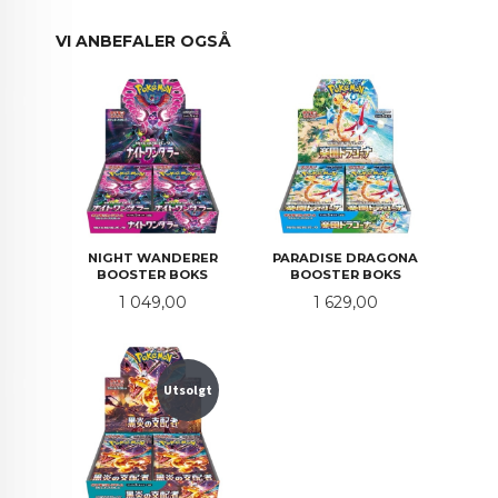
VI ANBEFALER OGSÅ
NIGHT WANDERER
PARADISE DRAGONA
BOOSTER BOKS
BOOSTER BOKS
Pris
Pris
1 049,00
1 629,00
Utsolgt