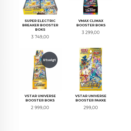
SUPER ELECTRIC
VMAX CLIMAX
BREAKER BOOSTER
BOOSTER BOKS
BOKS
Pris
3 299,00
Pris
3 749,00
Utsolgt
VSTAR UNIVERSE
VSTAR UNIVERSE
BOOSTER BOKS
BOOSTER PAKKE
Pris
Pris
2 999,00
299,00