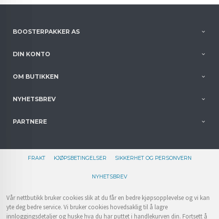
BOOSTERPAKKER AS
DIN KONTO
OM BUTIKKEN
NYHETSBREV
PARTNERE
FRAKT
KJØPSBETINGELSER
SIKKERHET OG PERSONVERN
NYHETSBREV
Vår nettbutikk bruker cookies slik at du får en bedre kjøpsopplevelse og vi kan
yte deg bedre service. Vi bruker cookies hovedsaklig til å lagre
innloggingsdetaljer og huske hva du har puttet i handlekurven din. Fortsett å