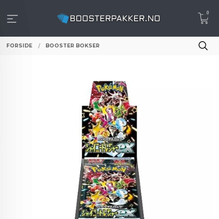
Gå
0
til
innholdet
FORSIDE
BOOSTER BOKSER