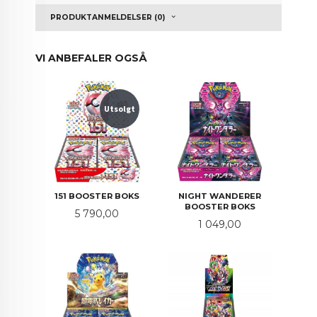
PRODUKTANMELDELSER (0)
VI ANBEFALER OGSÅ
Utsolgt
151 BOOSTER BOKS
NIGHT WANDERER
BOOSTER BOKS
Pris
5 790,00
Pris
1 049,00