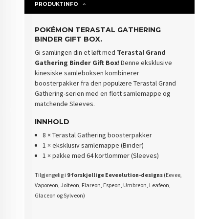
PRODUKTINFO
POKÉMON TERASTAL GATHERING
BINDER GIFT BOX.
Gi samlingen din et løft med
Terastal Grand
Gathering Binder Gift Box
! Denne eksklusive
kinesiske samleboksen kombinerer
boosterpakker fra den populære Terastal Grand
Gathering-serien med en flott samlemappe og
matchende Sleeves.
INNHOLD
8 × Terastal Gathering boosterpakker
1 × eksklusiv samlemappe (Binder)
1 × pakke med 64 kortlommer (Sleeves)
Tilgjengelig i
9 forskjellige Eeveelution-designs
(Eevee,
Vaporeon, Jolteon, Flareon, Espeon, Umbreon, Leafeon,
Glaceon og Sylveon)