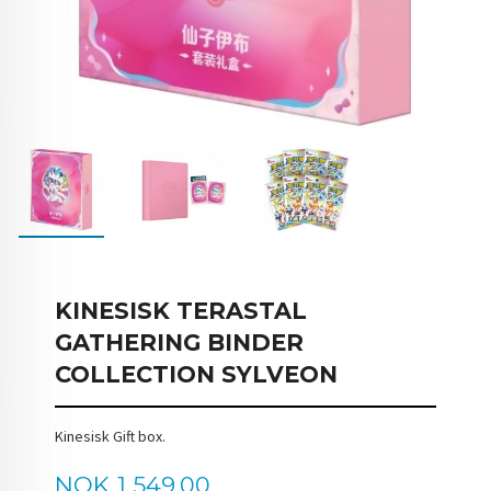
KINESISK TERASTAL
GATHERING BINDER
COLLECTION SYLVEON
Kinesisk Gift box.
Pris
NOK
1 549,00