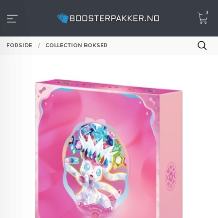
Gå
0
til
innholdet
FORSIDE
COLLECTION BOKSER