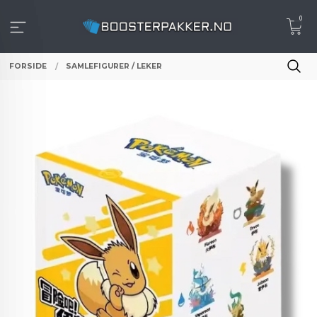
Gå
0
til
innholdet
FORSIDE
SAMLEFIGURER / LEKER