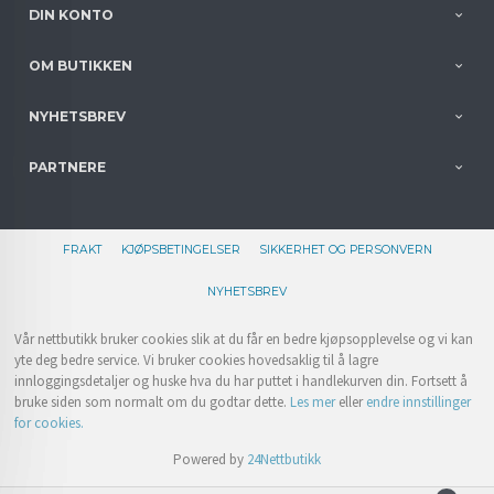
DIN KONTO
OM BUTIKKEN
NYHETSBREV
PARTNERE
FRAKT
KJØPSBETINGELSER
SIKKERHET OG PERSONVERN
NYHETSBREV
Vår nettbutikk bruker cookies slik at du får en bedre kjøpsopplevelse og vi kan
yte deg bedre service. Vi bruker cookies hovedsaklig til å lagre
innloggingsdetaljer og huske hva du har puttet i handlekurven din. Fortsett å
bruke siden som normalt om du godtar dette.
Les mer
eller
endre innstillinger
for cookies.
Powered by
24Nettbutikk