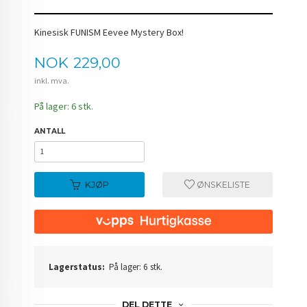
Kinesisk FUNISM Eevee Mystery Box!
Pris
NOK
229,00
inkl. mva.
På lager: 6 stk.
ANTALL
KJØP
ØNSKELISTE
Lagerstatus:
På lager: 6 stk.
DEL DETTE