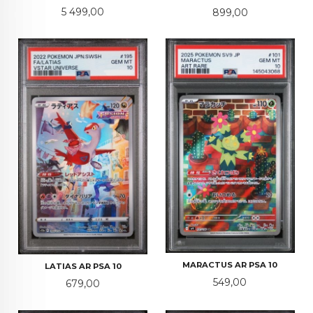
Pris
Pris
5 499,00
899,00
MARACTUS AR PSA 10
LATIAS AR PSA 10
Pris
549,00
Pris
679,00