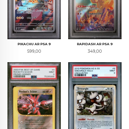
PIKACHU AR PSA 9
RAPIDASH AR PSA 9
Pris
Pris
599,00
349,00