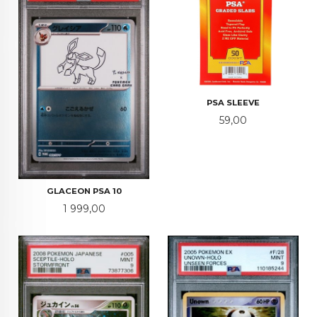
PSA SLEEVE
Pris
59,00
GLACEON PSA 10
Pris
1 999,00