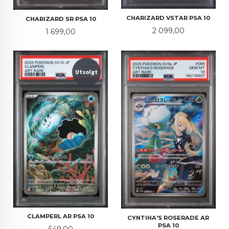
CHARIZARD VSTAR PSA 10
CHARIZARD SR PSA 10
Pris
2 099,00
Pris
1 699,00
Utsolgt
CLAMPERL AR PSA 10
CYNTIHA'S ROSERADE AR
PSA 10
Pris