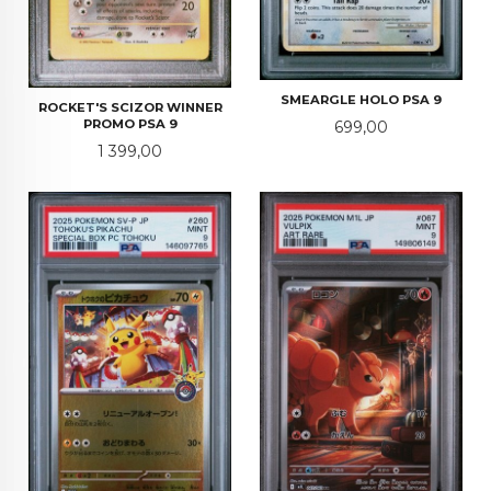
SMEARGLE HOLO PSA 9
ROCKET'S SCIZOR WINNER
Pris
PROMO PSA 9
699,00
Pris
1 399,00