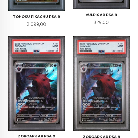
VULPIX AR PSA 9
TOHOKU PIKACHU PSA 9
Pris
329,00
Pris
2 099,00
ZOROARK AR PSA 9
ZOROARK AR PSA 9