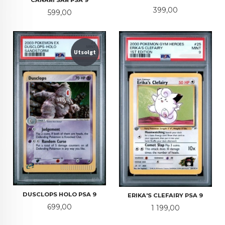
CANARI SAR PSA 9
Pris
399,00
Pris
599,00
Utsolgt
DUSCLOPS HOLO PSA 9
ERIKA'S CLEFAIRY PSA 9
Pris
699,00
Pris
1 199,00