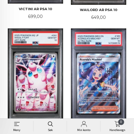
VICTINI AR PSA 10
WAILORD AR PSA 10
Pris
699,00
Pris
649,00
0
WIGGLYTUFF AR PSA 10
ACEROLA'S MISCHEIF UR PSA
Meny
Søk
Min konto
Handlevogn
10
Pris
599,00