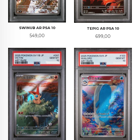
SWINUB AR PSA 10
TEPIG AR PSA 10
Pris
549,00
Pris
699,00