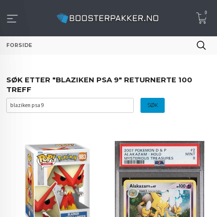
Gå
0
til
innholdet
FORSIDE
SØK ETTER "BLAZIKEN PSA 9" RETURNERTE 100
TREFF