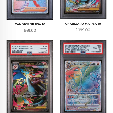
CHARIZARD MA PSA 10
CANDICE SR PSA 10
Pris
1 199,00
Pris
649,00