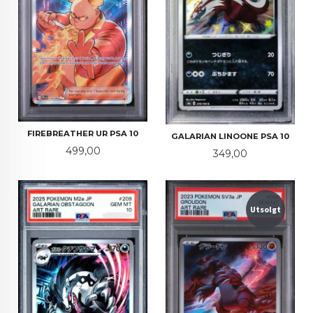
FIREBREATHER UR PSA 10
GALARIAN LINOONE PSA 10
Pris
499,00
Pris
349,00
Utsolgt