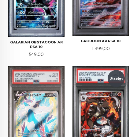
GROUDON AR PSA 10
GALARIAN OBSTAGOON AR
PSA 10
Pris
1 399,00
Pris
549,00
Utsolgt