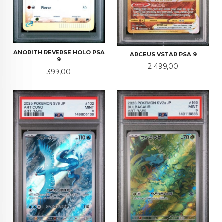
ANORITH REVERSE HOLO PSA
ARCEUS VSTAR PSA 9
9
Pris
2 499,00
Pris
399,00