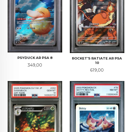
PSYDUCK AR PSA 8
ROCKET'S RATIATE AR PSA
10
Pris
349,00
Pris
619,00