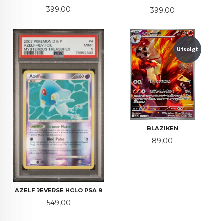
Pris
399,00
Pris
399,00
Utsolgt
BLAZIKEN
Pris
89,00
AZELF REVERSE HOLO PSA 9
Pris
549,00