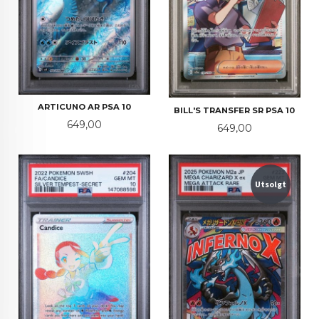
ARTICUNO AR PSA 10
BILL'S TRANSFER SR PSA 10
Pris
649,00
Pris
649,00
Utsolgt