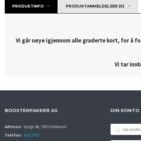
PRODUKTINFO
PRODUKTANMELDELSER (0)
Vi går nøye igjennom alle graderte kort, for å fo
Vi tar inn
BOOSTERPAKKER AS
DIN KONTO
E-
Adresse:
dynge 46, 3303 Hokksund
POSTADRESSE
Telefon:
41413755