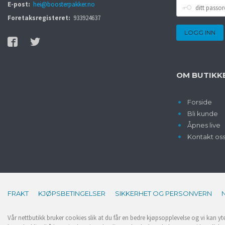
DITT
E-post:
hei@boosterpakker.no
PASSORD
Foretaksregisteret:
933924637
OM BUTIKK
Forside
Bli kunde
Åpnes live
Kontakt os
FRAKT
KJØPSBETINGELSER
SIKKERHET OG PERSONVERN
Vår nettbutikk bruker cookies slik at du får en bedre kjøpsopplevelse og vi kan yt