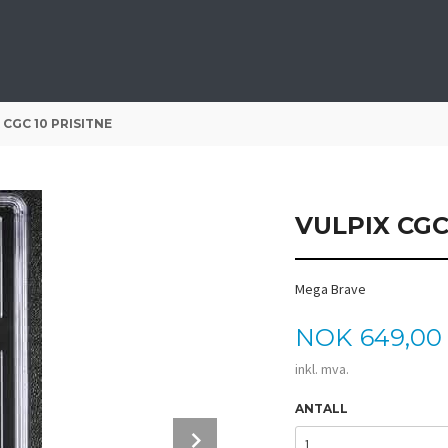
 CGC 10 PRISITNE
VULPIX CGC
Mega Brave
Pris
NOK
649,00
inkl. mva.
ANTALL
Next