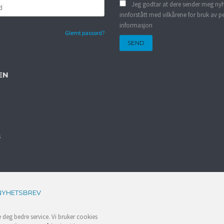
Jeg godtar at dere sender meg nyh
innforstått med vilkårene for bruk av p
informasjon
Glemt passord?
EN
s
NYHETSBREV
e deg bedre service. Vi bruker cookies