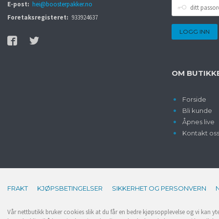
DITT
E-post:
hei@boosterpakker.no
PASSORD
Foretaksregisteret:
933924637
OM BUTIKK
Forside
Bli kunde
Åpnes live
Kontakt os
FRAKT
KJØPSBETINGELSER
SIKKERHET OG PERSONVERN
Vår nettbutikk bruker cookies slik at du får en bedre kjøpsopplevelse og vi kan yt