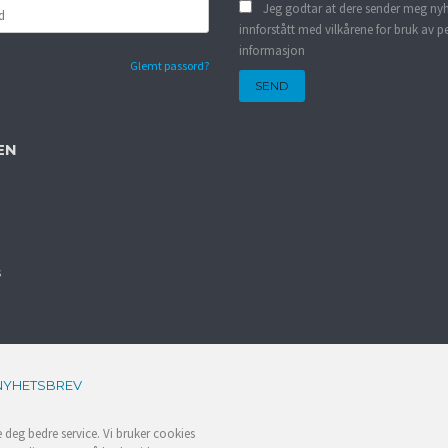
Jeg godtar at dere sender meg nyh
innforstått med vilkårene for bruk av p
informasjon
Glemt passord?
EN
s
NYHETSBREV
e deg bedre service. Vi bruker cookies