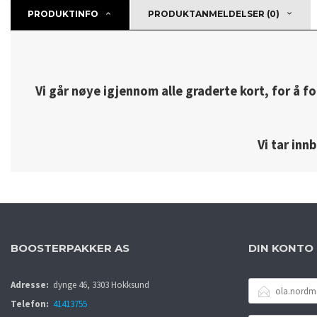
PRODUKTINFO
PRODUKTANMELDELSER (0)
Vi går nøye igjennom alle graderte kort, for å fo
Vi tar inn
BOOSTERPAKKER AS
DIN KONTO
E-
Adresse:
dynge 46, 3303 Hokksund
POSTADRESSE
Telefon:
41413755