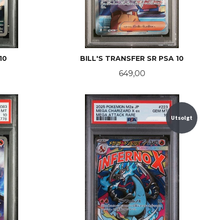
10
BILL'S TRANSFER SR PSA 10
Pris
649,00
KJØP
Utsolgt