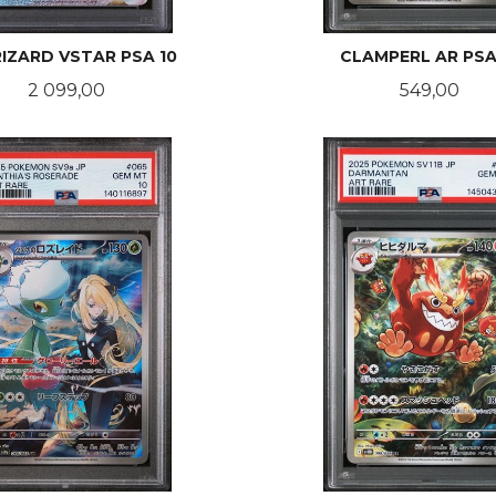
IZARD VSTAR PSA 10
CLAMPERL AR PSA
Pris
Pris
2 099,00
549,00
KJØP
LES MER