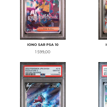
IONO SAR PSA 10
Pris
1 599,00
KJØP