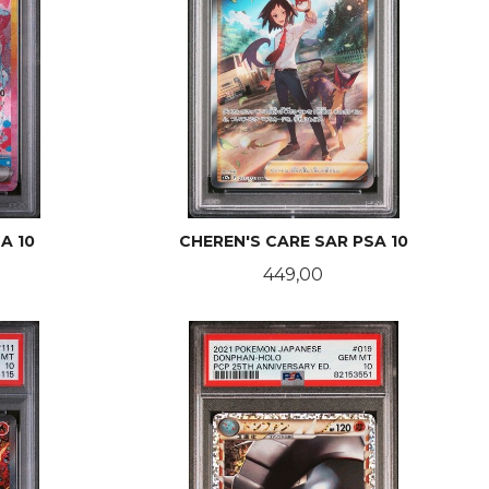
A 10
CHEREN'S CARE SAR PSA 10
Pris
449,00
KJØP