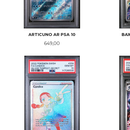
ARTICUNO AR PSA 10
BAX
Pris
649,00
LES MER