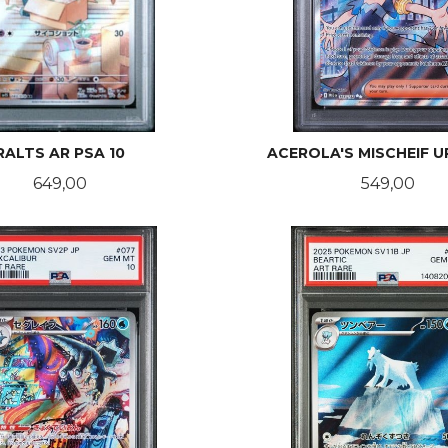
RALTS AR PSA 10
ACEROLA'S MISCHEIF U
Pris
Pris
649,00
549,00
KJØP
KJØP