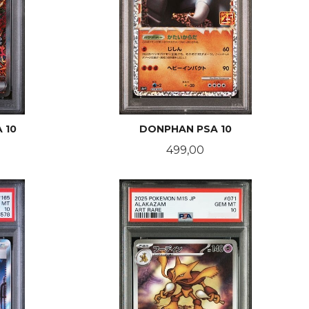
 10
DONPHAN PSA 10
Pris
499,00
KJØP