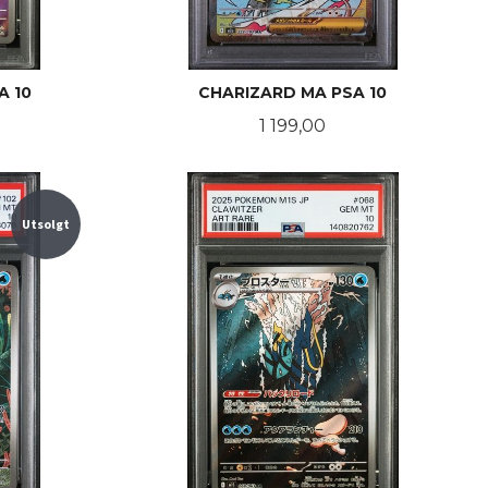
A 10
CHARIZARD MA PSA 10
Pris
1 199,00
LES MER
Utsolgt