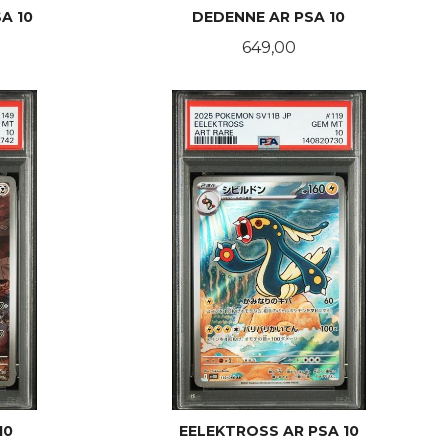
A 10
DEDENNE AR PSA 10
Pris
649,00
KJØP
10
EELEKTROSS AR PSA 10