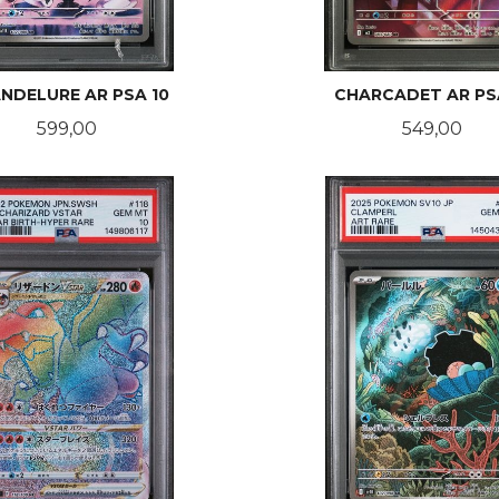
NDELURE AR PSA 10
CHARCADET AR PS
Pris
Pris
599,00
549,00
KJØP
KJØP