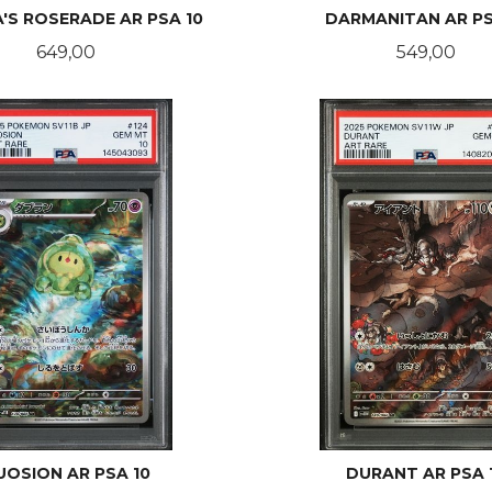
'S ROSERADE AR PSA 10
DARMANITAN AR PS
Pris
Pris
649,00
549,00
KJØP
KJØP
UOSION AR PSA 10
DURANT AR PSA 