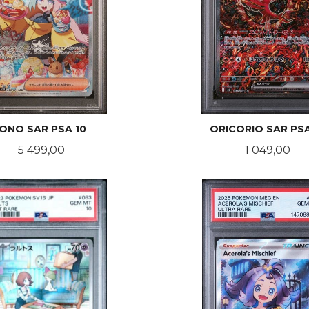
IONO SAR PSA 10
ORICORIO SAR PSA
Pris
Pris
5 499,00
1 049,00
KJØP
KJØP