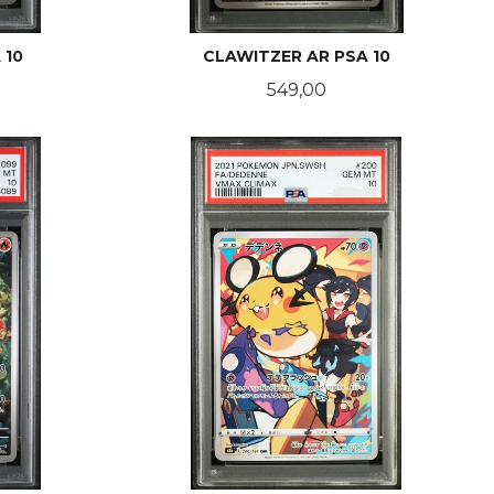
 10
CLAWITZER AR PSA 10
Pris
549,00
KJØP