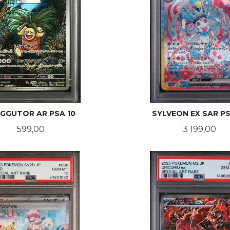
GGUTOR AR PSA 10
SYLVEON EX SAR PS
Pris
Pris
599,00
3 199,00
KJØP
KJØP