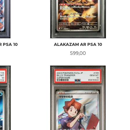
R PSA 10
ALAKAZAM AR PSA 10
Pris
599,00
KJØP