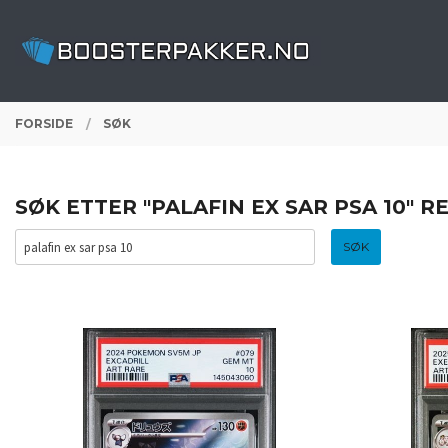
Gå
Lukk
PRODUKTER
til
innholdet
FORSIDE
SØK
SØK ETTER "PALAFIN EX SAR PSA 10" 