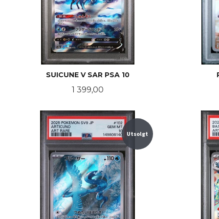
SUICUNE V SAR PSA 10
Pris
1 399,00
KJØP
Utsolgt