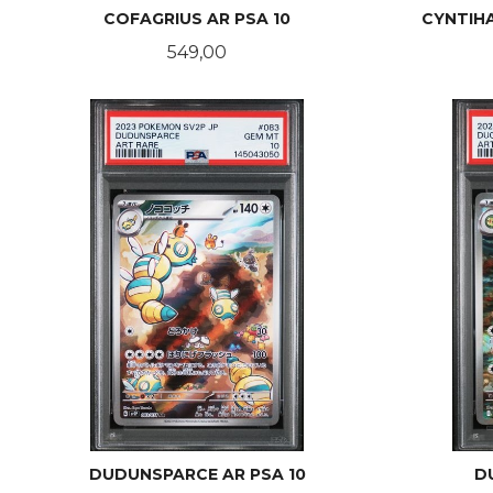
COFAGRIUS AR PSA 10
CYNTIHA
Pris
549,00
KJØP
DUDUNSPARCE AR PSA 10
D