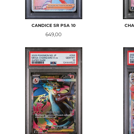
CANDICE SR PSA 10
CHA
Pris
649,00
KJØP