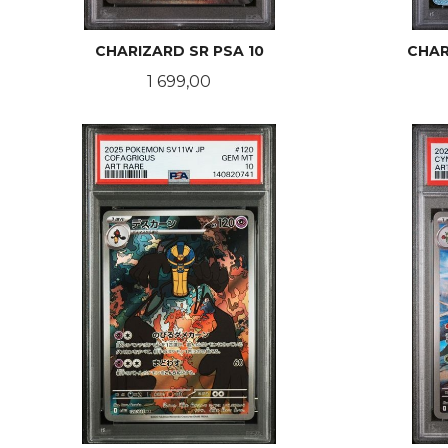
CHARIZARD SR PSA 10
CHAR
Pris
1 699,00
KJØP