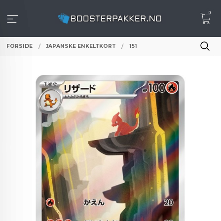
Gå
0
til
innholdet
FORSIDE
JAPANSKE ENKELTKORT
151