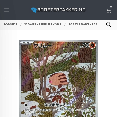
Gå
0
til
innholdet
FORSIDE
JAPANSKE ENKELTKORT
BATTLE PARTNERS