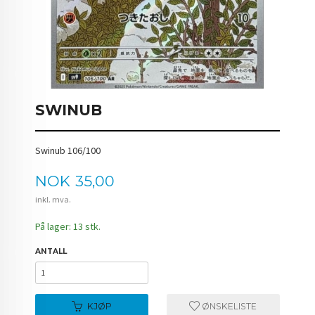
SWINUB
Swinub 106/100
Pris
NOK
35,00
inkl. mva.
På lager: 13 stk.
ANTALL
KJØP
ØNSKELISTE