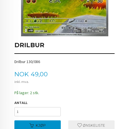
DRILBUR
Drilbur 130/086
Pris
NOK
49,00
inkl. mva.
På lager: 2 stk.
ANTALL
KJØP
ØNSKELISTE