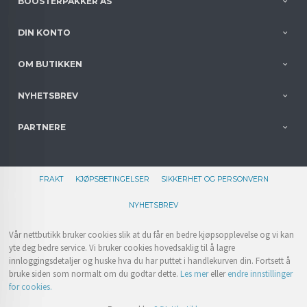
BOOSTERPAKKER AS
DIN KONTO
OM BUTIKKEN
NYHETSBREV
PARTNERE
FRAKT
KJØPSBETINGELSER
SIKKERHET OG PERSONVERN
NYHETSBREV
Vår nettbutikk bruker cookies slik at du får en bedre kjøpsopplevelse og vi kan
yte deg bedre service. Vi bruker cookies hovedsaklig til å lagre
innloggingsdetaljer og huske hva du har puttet i handlekurven din. Fortsett å
bruke siden som normalt om du godtar dette.
Les mer
eller
endre innstillinger
for cookies.