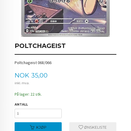
POLTCHAGEIST
Poltchageist 068/066
Pris
NOK
35,00
inkl. mva.
På lager: 22 stk.
ANTALL
KJØP
ØNSKELISTE