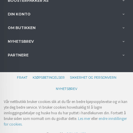
BOOSTERPAKKER AS
DIN KONTO
OM BUTIKKEN
NYHETSBREV
PARTNERE
FRAKT
KJØPSBETINGELSER
SIKKERHET OG PERSONVERN
NYHETSBREV
Vår nettbutikk bruker cookies slik at du får en bedre kjøpsopplevelse og vi kan
yte deg bedre service. Vi bruker cookies hovedsaklig til å lagre
innloggingsdetaljer og huske hva du har puttet i handlekurven din. Fortsett å
bruke siden som normalt om du godtar dette.
Les mer
eller
endre innstillinger
for cookies.