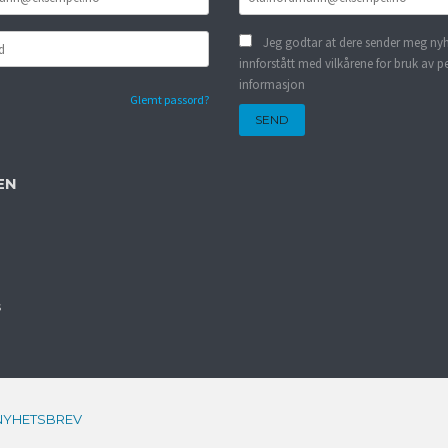
Jeg godtar at dere sender meg nyh
innforstått med vilkårene for bruk av p
informasjon
Glemt passord?
EN
s
NYHETSBREV