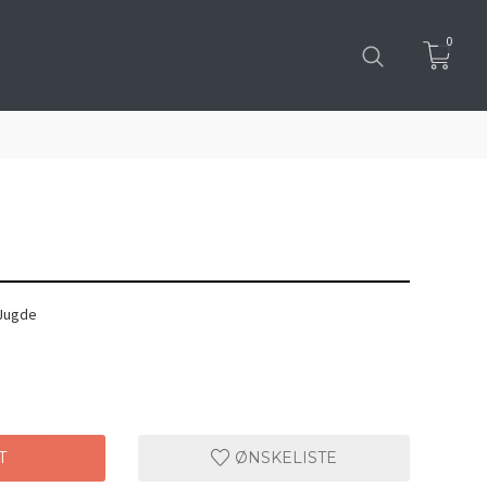
0
 Jugde
T
ØNSKELISTE