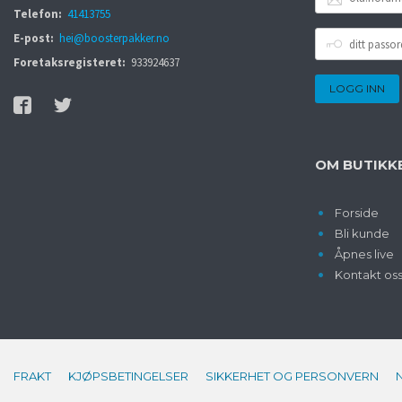
POSTADRESSE
Telefon:
41413755
DITT
E-post:
hei@boosterpakker.no
PASSORD
Foretaksregisteret:
933924637
OM BUTIKK
Forside
Bli kunde
Åpnes live
Kontakt os
FRAKT
KJØPSBETINGELSER
SIKKERHET OG PERSONVERN