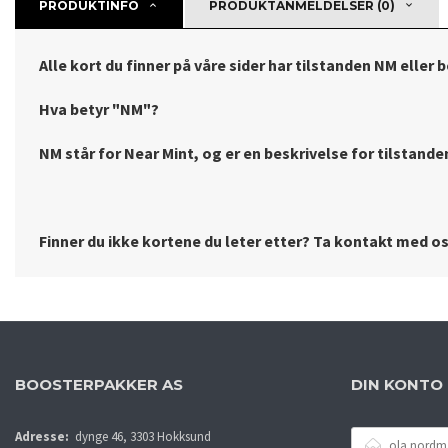
PRODUKTINFO
PRODUKTANMELDELSER (0)
Alle kort du finner på våre sider har tilstanden NM eller 
Hva betyr "NM"?
NM står for Near Mint, og er en beskrivelse for tilstanden 
Finner du ikke kortene du leter etter? Ta kontakt med oss
BOOSTERPAKKER AS
DIN KONTO
E-
Adresse:
dynge 46, 3303 Hokksund