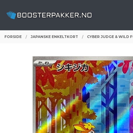
Gå
Lukk
PRODUKTER
til
innholdet
FORSIDE
JAPANSKE ENKELTKORT
CYBER JUDGE & WILD 