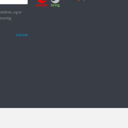
etsbrev, og er
ersonlig
Les mer