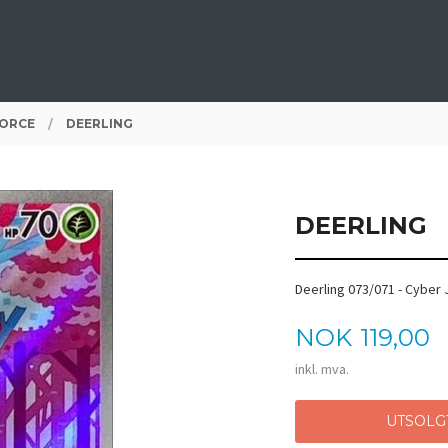
FORCE
DEERLING
DEERLING
Deerling 073/071 - Cyber
Pris
NOK
119,00
inkl. mva.
UTSOLG