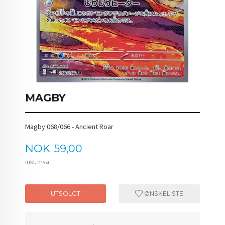
MAGBY
Magby 068/066 - Ancient Roar
Pris
NOK
59,00
inkl. mva.
UTSOLGT
ØNSKELISTE