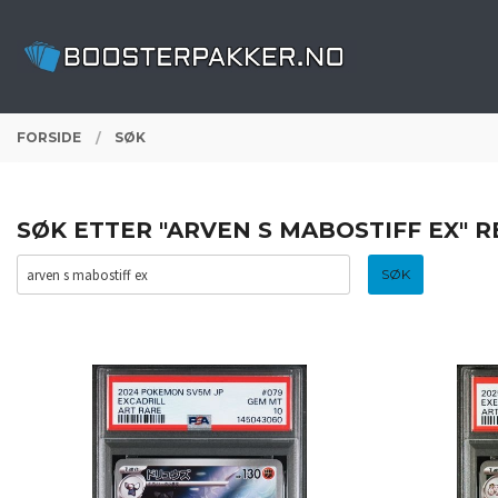
Gå
Lukk
PRODUKTER
til
innholdet
FORSIDE
SØK
SØK ETTER "ARVEN S MABOSTIFF EX" 