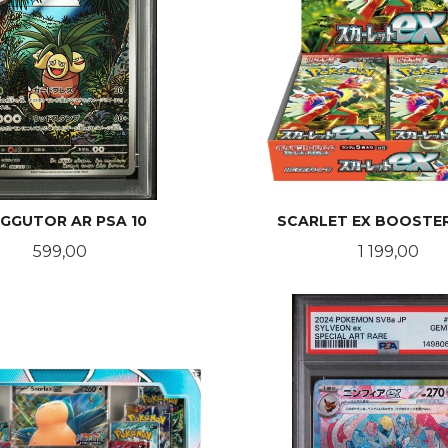
GGUTOR AR PSA 10
SCARLET EX BOOSTE
Pris
Pris
599,00
1 199,00
KJØP
KJØP