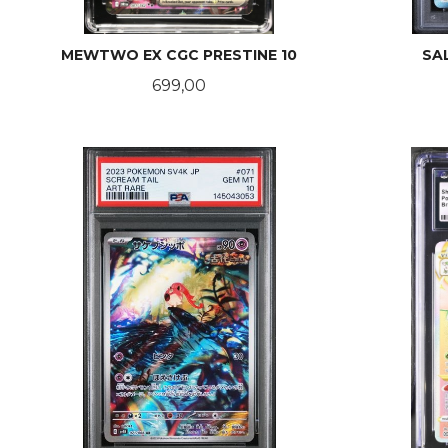
MEWTWO EX CGC PRESTINE 10
SA
Pris
699,00
KJØP