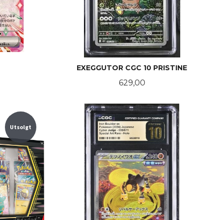
EXEGGUTOR CGC 10 PRISTINE
Pris
629,00
KJØP
Utsolgt