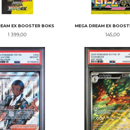
REAM EX BOOSTER BOKS
MEGA DREAM EX BOOST
Pris
Pris
1 399,00
145,00
KJØP
KJØP