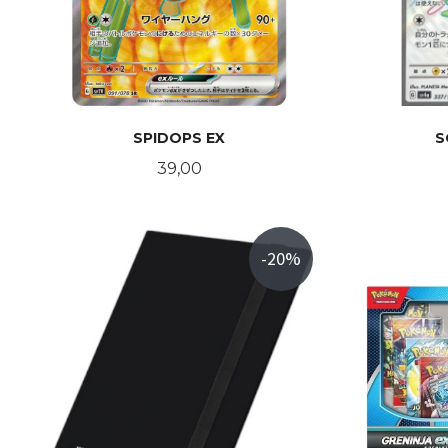
SPIDOPS EX
S
Pris
39,00
KJØP
-20%