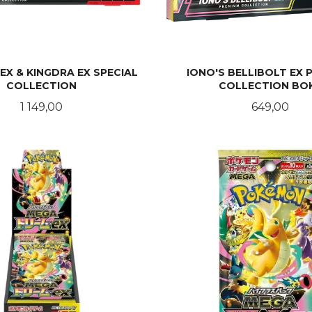
EX & KINGDRA EX SPECIAL
IONO'S BELLIBOLT EX 
COLLECTION
COLLECTION BO
Pris
Pris
1 149,00
649,00
KJØP
LES MER