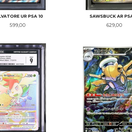
LVATORE UR PSA 10
SAWSBUCK AR PSA
Pris
Pris
599,00
629,00
KJØP
KJØP