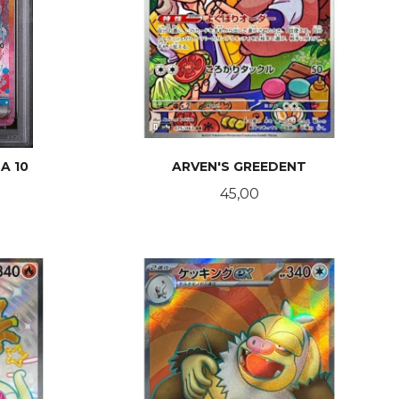
A 10
ARVEN'S GREEDENT
Pris
45,00
KJØP