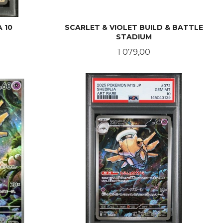
 10
SCARLET & VIOLET BUILD & BATTLE
STADIUM
Pris
1 079,00
KJØP