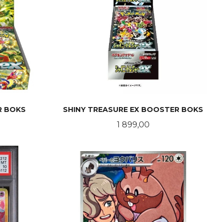
R BOKS
SHINY TREASURE EX BOOSTER BOKS
Pris
1 899,00
KJØP