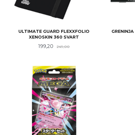
ULTIMATE GUARD FLEXXFOLIO
GRENINJA 
XENOSKIN 360 SVART
Tilbud
Rabatt
199,20
249,00
KJØP