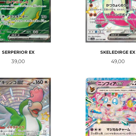
SERPERIOR EX
SKELEDIRGE EX
Pris
Pris
39,00
49,00
LES MER
KJØP