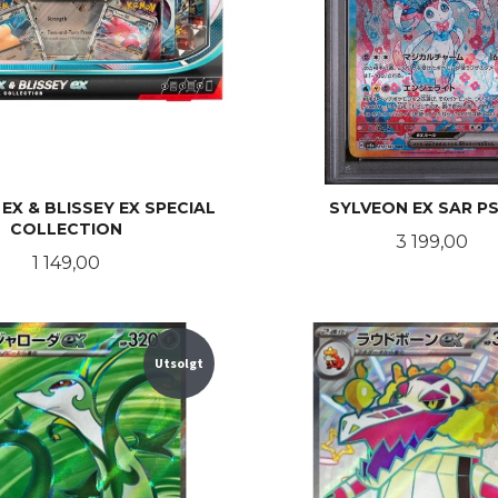
EX & BLISSEY EX SPECIAL
SYLVEON EX SAR PS
COLLECTION
Pris
3 199,00
Pris
1 149,00
KJØP
KJØP
Utsolgt