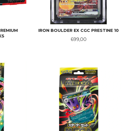
PREMIUM
IRON BOULDER EX CGC PRESTINE 10
KS
Pris
699,00
KJØP