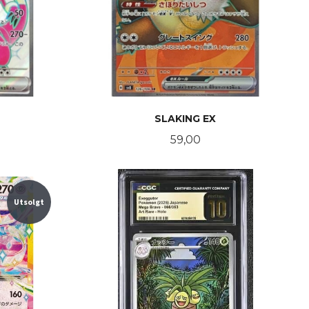
SLAKING EX
Pris
59,00
KJØP
Utsolgt