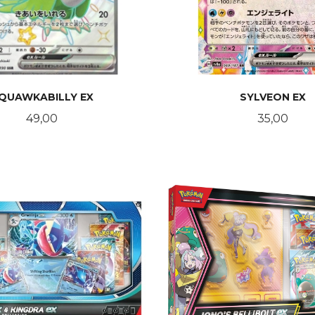
QUAWKABILLY EX
SYLVEON EX
Pris
Pris
49,00
35,00
KJØP
LES MER