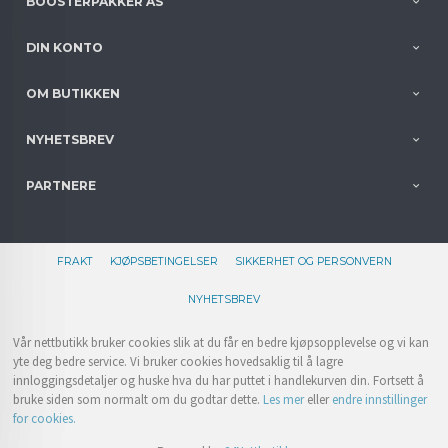
BOOSTERPAKKER AS
DIN KONTO
OM BUTIKKEN
NYHETSBREV
PARTNERE
FRAKT
KJØPSBETINGELSER
SIKKERHET OG PERSONVERN
NYHETSBREV
Vår nettbutikk bruker cookies slik at du får en bedre kjøpsopplevelse og vi kan
yte deg bedre service. Vi bruker cookies hovedsaklig til å lagre
innloggingsdetaljer og huske hva du har puttet i handlekurven din. Fortsett å
bruke siden som normalt om du godtar dette.
Les mer
eller
endre innstillinger
for cookies.