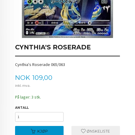
CYNTHIA'S ROSERADE
Cynthia's Roserade 065/063
Pris
NOK
109,00
inkl. mva.
På lager: 3 stk.
ANTALL
KJØP
ØNSKELISTE