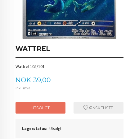
WATTREL
Wattrel 105/101
Pris
NOK
39,00
inkl. mva.
UTSOLGT
ØNSKELISTE
Lagerstatus:
Utsolgt