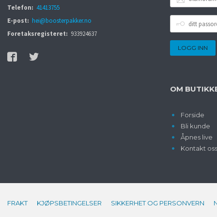
POSTADRESSE
Telefon:
41413755
DITT
E-post:
hei@boosterpakker.no
PASSORD
Foretaksregisteret:
933924637
OM BUTIKK
Forside
Bli kunde
Åpnes live
Kontakt os
FRAKT
KJØPSBETINGELSER
SIKKERHET OG PERSONVERN