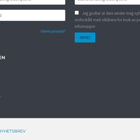
Jeg godtar at dere sender meg nyh
innforstått med vilkårene for bruk av p
informasjon
Glemt passord?
EN
s
NYHETSBREV