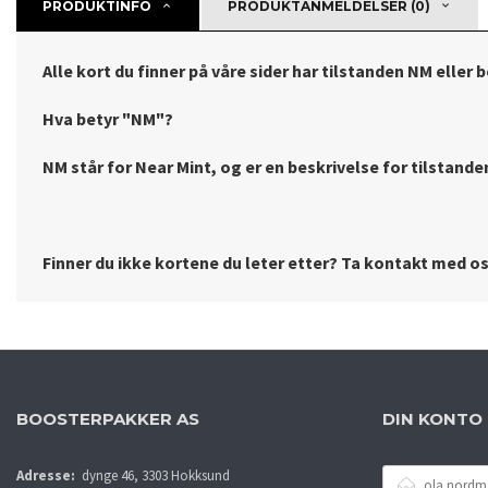
PRODUKTINFO
PRODUKTANMELDELSER (0)
Alle kort du finner på våre sider har tilstanden NM eller 
Hva betyr "NM"?
NM står for Near Mint, og er en beskrivelse for tilstanden 
Finner du ikke kortene du leter etter? Ta kontakt med oss
BOOSTERPAKKER AS
DIN KONTO
E-
Adresse:
dynge 46, 3303 Hokksund