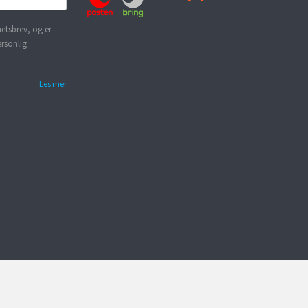
etsbrev, og er
ersonlig
Les mer