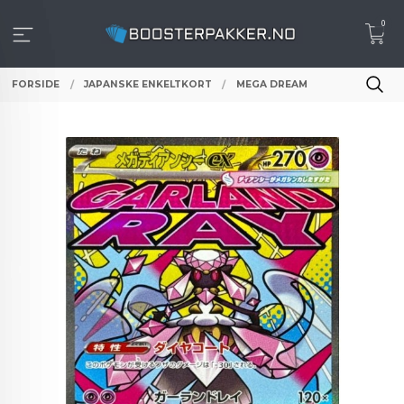
Gå
0
til
innholdet
FORSIDE
JAPANSKE ENKELTKORT
MEGA DREAM