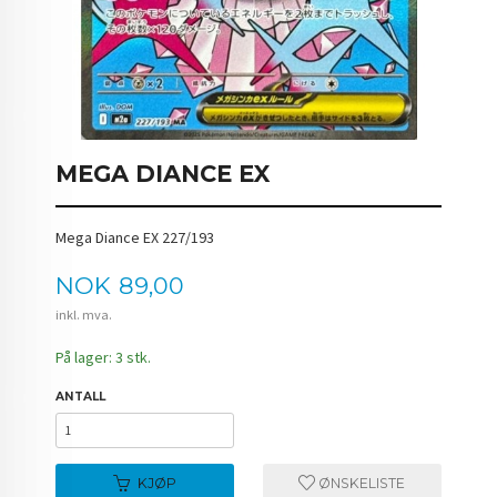
MEGA DIANCE EX
Mega Diance EX 227/193
Pris
NOK
89,00
inkl. mva.
På lager: 3 stk.
ANTALL
KJØP
ØNSKELISTE