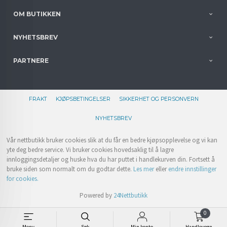
OM BUTIKKEN
NYHETSBREV
PARTNERE
FRAKT
KJØPSBETINGELSER
SIKKERHET OG PERSONVERN
NYHETSBREV
Vår nettbutikk bruker cookies slik at du får en bedre kjøpsopplevelse og vi kan
yte deg bedre service. Vi bruker cookies hovedsaklig til å lagre
innloggingsdetaljer og huske hva du har puttet i handlekurven din. Fortsett å
bruke siden som normalt om du godtar dette.
Les mer
eller
endre innstillinger
for cookies.
Powered by
24Nettbutikk
0
Meny
Søk
Min konto
Handlevogn