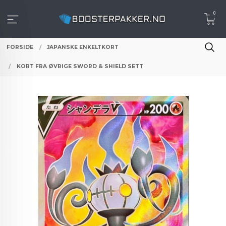
Gå
0
til
innholdet
FORSIDE
JAPANSKE ENKELTKORT
KORT FRA ØVRIGE SWORD & SHIELD SETT