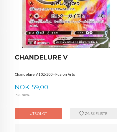
CHANDELURE V
Chandelure V 102/100 - Fusion Arts
Pris
NOK
59,00
inkl. mva.
UTSOLGT
ØNSKELISTE