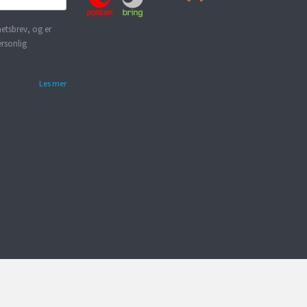
etsbrev, og er
ersonlig
Les mer