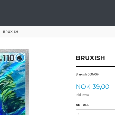
BRUXISH
BRUXISH
Bruxish 068/064
Pris
NOK
39,00
inkl. mva.
ANTALL