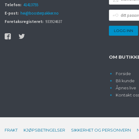
POSTADRESSE
Telefon:
41413755
DITT
E-post:
hei@boosterpakker.no
PASSORD
Foretaksregisteret:
933924637
OM BUTIKK
Forside
Bli kunde
Åpnes live
Kontakt os
FRAKT
KJØPSBETINGELSER
SIKKERHET OG PERSONVERN