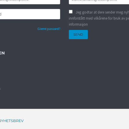
Jeg godtar at dere sender meg nyh
innforstått med vilkårene for bruk av p
informasjon
Glemt passord?
EN
s
NYHETSBREV