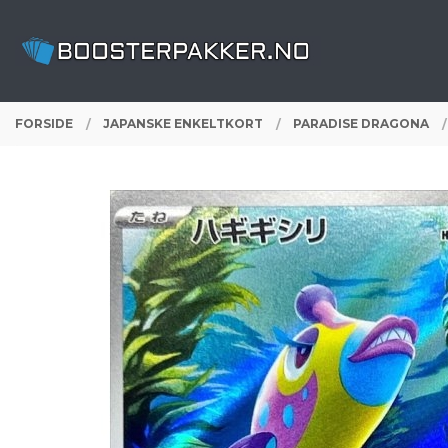
Gå
Lukk
PRODUKTER
til
innholdet
FORSIDE
JAPANSKE ENKELTKORT
PARADISE DRAGONA