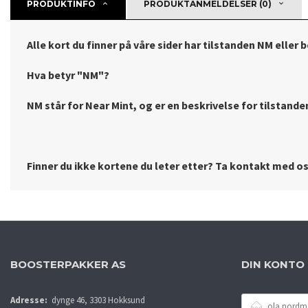
PRODUKTINFO
PRODUKTANMELDELSER (0)
Alle kort du finner på våre sider har tilstanden NM eller 
Hva betyr "NM"?
NM står for Near Mint, og er en beskrivelse for tilstanden 
Finner du ikke kortene du leter etter? Ta kontakt med oss
BOOSTERPAKKER AS
DIN KONTO
E-
Adresse:
dynge 46, 3303 Hokksund