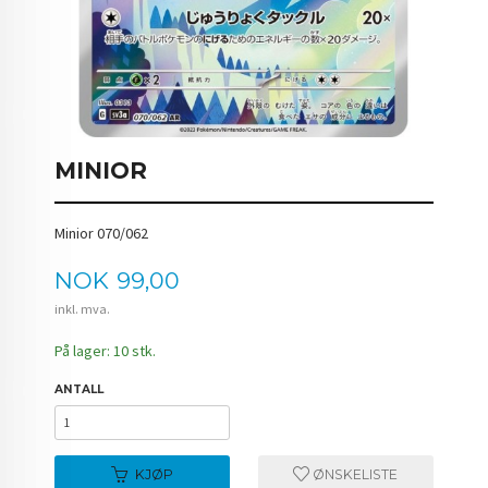
MINIOR
Minior 070/062
Pris
NOK
99,00
inkl. mva.
På lager: 10 stk.
ANTALL
KJØP
ØNSKELISTE