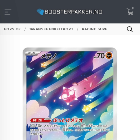
Gå
0
til
innholdet
FORSIDE
JAPANSKE ENKELTKORT
RAGING SURF