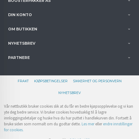
BOOSTERPAKKER AS
DIN KONTO
OM BUTIKKEN
NYHETSBREV
PARTNERE
FRAKT
KJØPSBETINGELSER
SIKKERHET OG PERSONVERN
NYHETSBREV
Vår nettbutikk bruker cookies slik at du får en bedre kjøpsopplevelse og vi kan
yte deg bedre service. Vi bruker cookies hovedsaklig til å lagre
innloggingsdetaljer og huske hva du har puttet i handlekurven din. Fortsett å
bruke siden som normalt om du godtar dette.
Les mer
eller
endre innstillinger
for cookies.