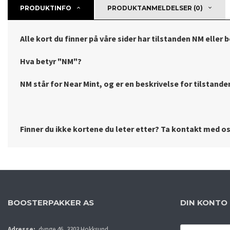
PRODUKTINFO
PRODUKTANMELDELSER (0)
Alle kort du finner på våre sider har tilstanden NM eller 
Hva betyr "NM"?
NM står for Near Mint, og er en beskrivelse for tilstanden 
Finner du ikke kortene du leter etter? Ta kontakt med oss
BOOSTERPAKKER AS
DIN KONTO
E-
Adresse:
dynge 46, 3303 Hokksund