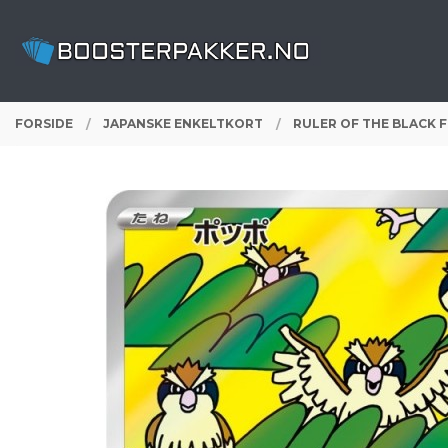
Gå
Lukk
PRODUKTER
til
innholdet
FORSIDE
JAPANSKE ENKELTKORT
RULER OF THE BLACK 