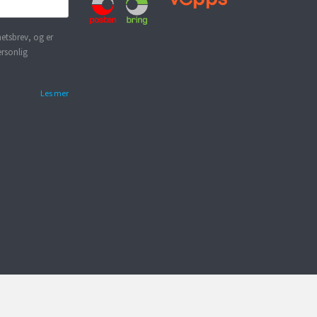
etsbrev, og er
ersonlig
Les mer