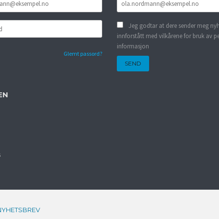
Jeg godtar at dere sender meg nyh
innforstått med vilkårene for bruk av p
informasjon
Glemt passord?
EN
s
NYHETSBREV