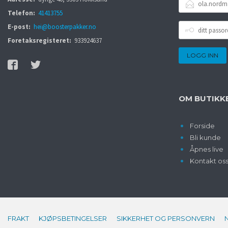
POSTADRESSE
Telefon:
41413755
DITT
E-post:
hei@boosterpakker.no
PASSORD
Foretaksregisteret:
933924637
OM BUTIKK
Forside
Bli kunde
Åpnes live
Kontakt os
FRAKT
KJØPSBETINGELSER
SIKKERHET OG PERSONVERN