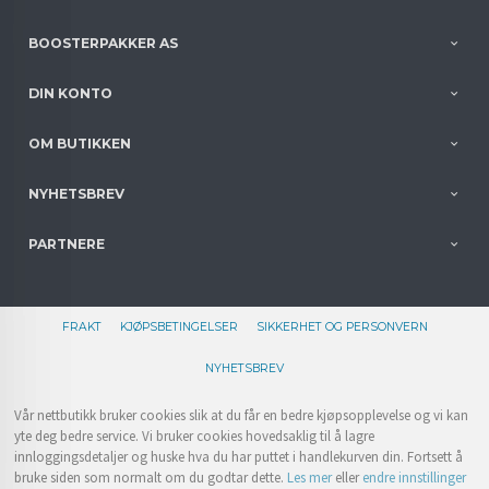
BOOSTERPAKKER AS
DIN KONTO
OM BUTIKKEN
NYHETSBREV
PARTNERE
FRAKT
KJØPSBETINGELSER
SIKKERHET OG PERSONVERN
NYHETSBREV
Vår nettbutikk bruker cookies slik at du får en bedre kjøpsopplevelse og vi kan
yte deg bedre service. Vi bruker cookies hovedsaklig til å lagre
innloggingsdetaljer og huske hva du har puttet i handlekurven din. Fortsett å
bruke siden som normalt om du godtar dette.
Les mer
eller
endre innstillinger