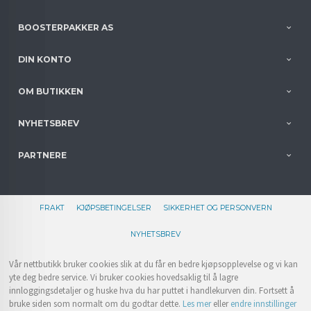
BOOSTERPAKKER AS
DIN KONTO
OM BUTIKKEN
NYHETSBREV
PARTNERE
FRAKT
KJØPSBETINGELSER
SIKKERHET OG PERSONVERN
NYHETSBREV
Vår nettbutikk bruker cookies slik at du får en bedre kjøpsopplevelse og vi kan
yte deg bedre service. Vi bruker cookies hovedsaklig til å lagre
innloggingsdetaljer og huske hva du har puttet i handlekurven din. Fortsett å
bruke siden som normalt om du godtar dette.
Les mer
eller
endre innstillinger