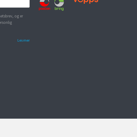
etsbrev, og er
ersonlig
Les mer