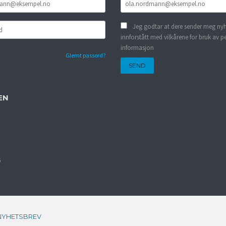
Jeg godtar at dere sender meg nyh
innforstått med vilkårene for bruk av p
informasjon
Glemt passord?
EN
s
NYHETSBREV