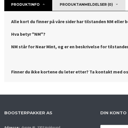
PRODUKTINFO
PRODUKTANMELDELSER (0)
Alle kort du finner på våre sider har tilstanden NM eller 
Hva betyr "NM"?
NM står for Near Mint, og er en beskrivelse for tilstanden 
Finner du ikke kortene du leter etter? Ta kontakt med oss
BOOSTERPAKKER AS
DIN KONTO
E-
Adresse:
dynge 46, 3303 Hokksund