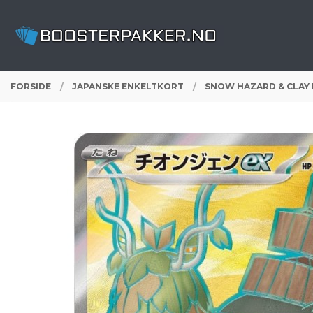
Gå
Lukk
PRODUKTER
til
innholdet
FORSIDE
JAPANSKE ENKELTKORT
SNOW HAZARD & CLAY