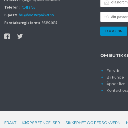
POSTADRESSE
Telefon:
41413755
DITT
E-post:
hei@boosterpakker.no
PASSORD
Foretaksregisteret:
933924637
OM BUTIKK
Forside
Bli kunde
Åpnes live
Kontakt os
FRAKT
KJØPSBETINGELSER
SIKKERHET OG PERSONVERN