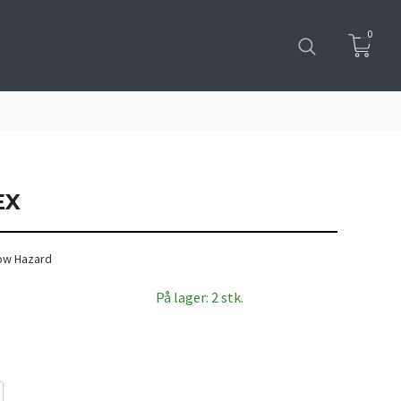
0
EX
now Hazard
På lager: 2 stk.