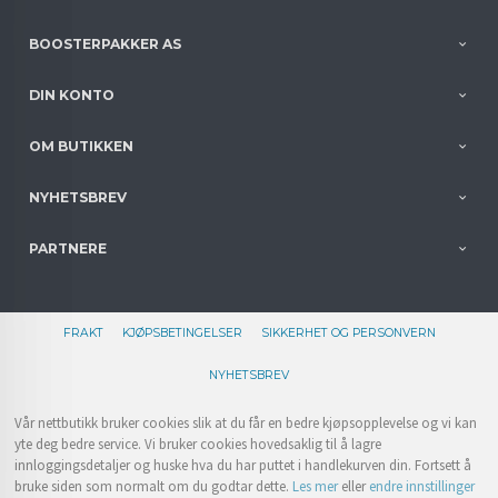
BOOSTERPAKKER AS
DIN KONTO
OM BUTIKKEN
NYHETSBREV
PARTNERE
FRAKT
KJØPSBETINGELSER
SIKKERHET OG PERSONVERN
NYHETSBREV
Vår nettbutikk bruker cookies slik at du får en bedre kjøpsopplevelse og vi kan
yte deg bedre service. Vi bruker cookies hovedsaklig til å lagre
innloggingsdetaljer og huske hva du har puttet i handlekurven din. Fortsett å
bruke siden som normalt om du godtar dette.
Les mer
eller
endre innstillinger