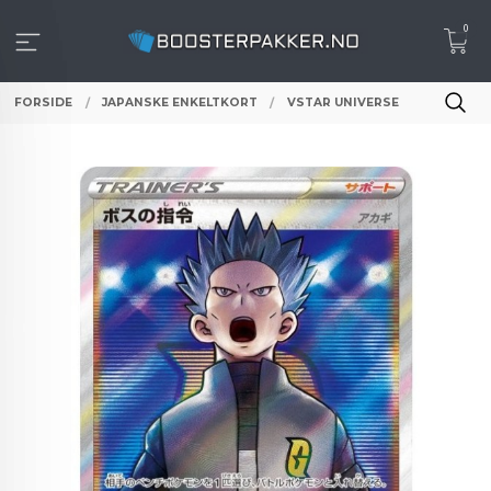
Gå
0
til
innholdet
FORSIDE
JAPANSKE ENKELTKORT
VSTAR UNIVERSE