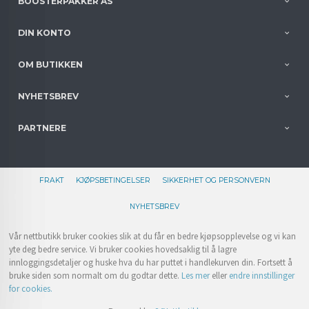
BOOSTERPAKKER AS
DIN KONTO
OM BUTIKKEN
NYHETSBREV
PARTNERE
FRAKT
KJØPSBETINGELSER
SIKKERHET OG PERSONVERN
NYHETSBREV
Vår nettbutikk bruker cookies slik at du får en bedre kjøpsopplevelse og vi kan
yte deg bedre service. Vi bruker cookies hovedsaklig til å lagre
innloggingsdetaljer og huske hva du har puttet i handlekurven din. Fortsett å
bruke siden som normalt om du godtar dette.
Les mer
eller
endre innstillinger
for cookies.