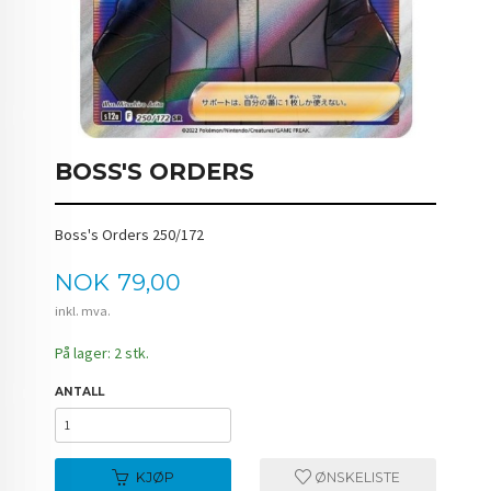
BOSS'S ORDERS
Boss's Orders 250/172
Pris
NOK
79,00
inkl. mva.
På lager: 2 stk.
ANTALL
KJØP
ØNSKELISTE