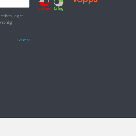
etsbrev, og er
ersonlig
Les mer