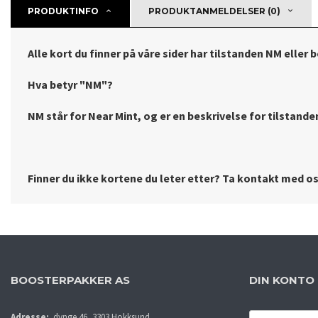
PRODUKTINFO
PRODUKTANMELDELSER (0)
Alle kort du finner på våre sider har tilstanden NM eller 
Hva betyr "NM"?
NM står for Near Mint, og er en beskrivelse for tilstanden 
Finner du ikke kortene du leter etter? Ta kontakt med oss
BOOSTERPAKKER AS
DIN KONTO
E-
Adresse:
dynge 46, 3303 Hokksund