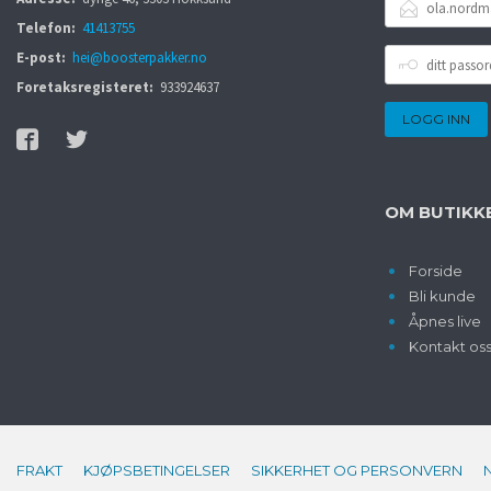
POSTADRESSE
Telefon:
41413755
DITT
E-post:
hei@boosterpakker.no
PASSORD
Foretaksregisteret:
933924637
OM BUTIKK
Forside
Bli kunde
Åpnes live
Kontakt os
FRAKT
KJØPSBETINGELSER
SIKKERHET OG PERSONVERN