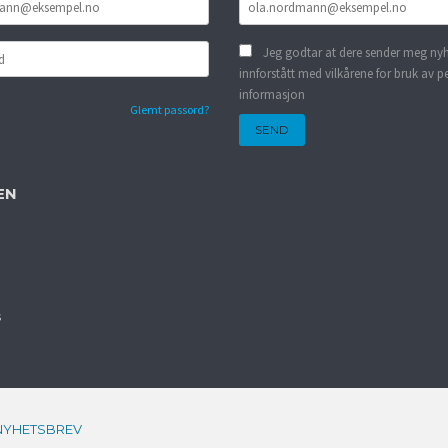
Jeg godtar at dere sender meg nyh
innforstått med vilkårene for bruk av p
informasjon
Glemt passord?
EN
s
NYHETSBREV