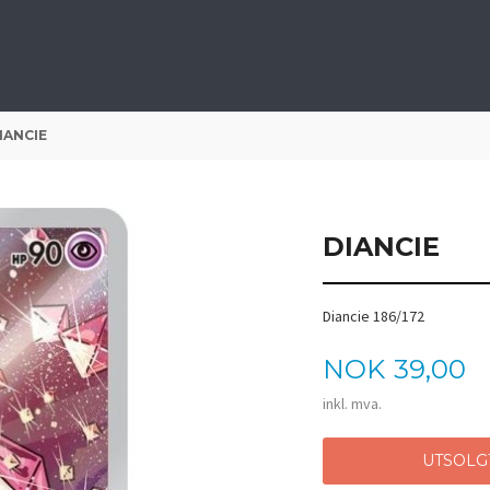
IANCIE
DIANCIE
Diancie 186/172
Pris
NOK
39,00
inkl. mva.
UTSOLG