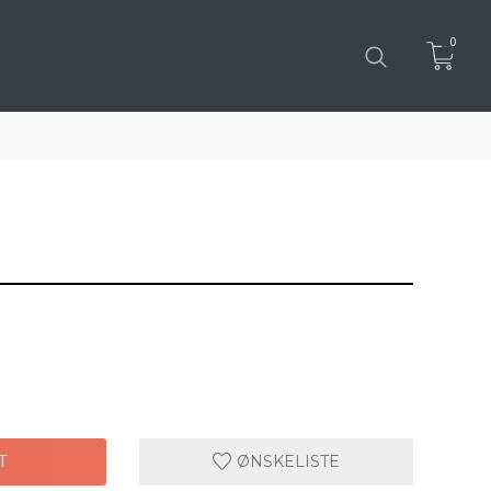
0
T
ØNSKELISTE