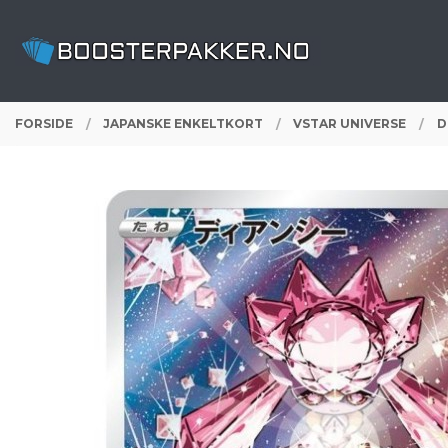
Gå
Lukk
PRODUKTER
til
innholdet
FORSIDE
JAPANSKE ENKELTKORT
VSTAR UNIVERSE
D