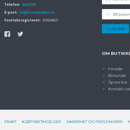
POSTADRESSE
Telefon:
41413755
DITT
E-post:
hei@boosterpakker.no
PASSORD
Foretaksregisteret:
933924637
OM BUTIKK
Forside
Bli kunde
Åpnes live
Kontakt os
FRAKT
KJØPSBETINGELSER
SIKKERHET OG PERSONVERN