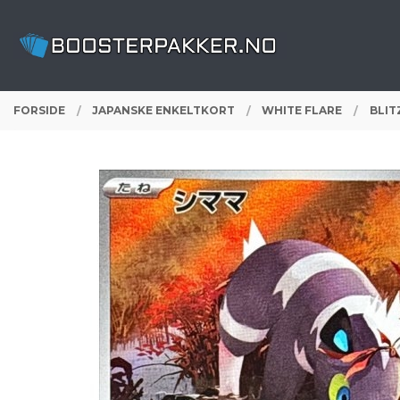
Gå
Lukk
PRODUKTER
til
innholdet
FORSIDE
JAPANSKE ENKELTKORT
WHITE FLARE
BLIT