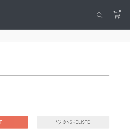
0
T
ØNSKELISTE