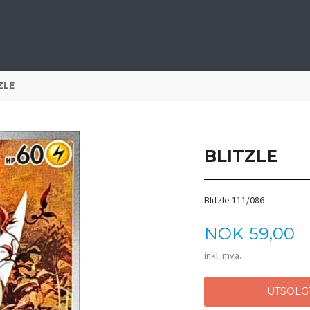
ZLE
BLITZLE
Blitzle 111/086
Pris
NOK
59,00
inkl. mva.
UTSOLG