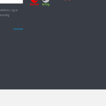
etsbrev, og er
ersonlig
Les mer