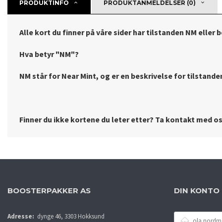
PRODUKTINFO
PRODUKTANMELDELSER (0)
Alle kort du finner på våre sider har tilstanden NM eller 
Hva betyr "NM"?
NM står for Near Mint, og er en beskrivelse for tilstanden 
Finner du ikke kortene du leter etter? Ta kontakt med oss
BOOSTERPAKKER AS
DIN KONTO
E-
Adresse:
dynge 46, 3303 Hokksund