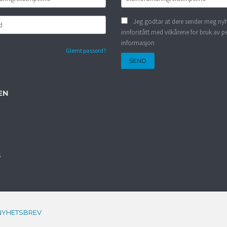
Jeg godtar at dere sender meg nyh
innforstått med vilkårene for bruk av p
informasjon
Glemt passord?
EN
s
NYHETSBREV