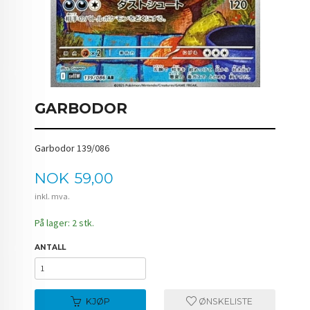
GARBODOR
Garbodor 139/086
Pris
NOK
59,00
inkl. mva.
På lager: 2 stk.
ANTALL
KJØP
ØNSKELISTE