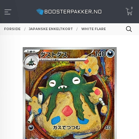
Gå
0
til
innholdet
FORSIDE
JAPANSKE ENKELTKORT
WHITE FLARE