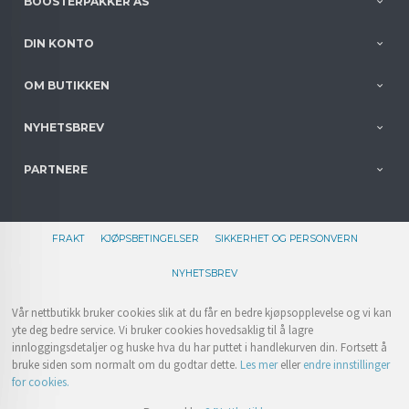
BOOSTERPAKKER AS
DIN KONTO
OM BUTIKKEN
NYHETSBREV
PARTNERE
FRAKT
KJØPSBETINGELSER
SIKKERHET OG PERSONVERN
NYHETSBREV
Vår nettbutikk bruker cookies slik at du får en bedre kjøpsopplevelse og vi kan
yte deg bedre service. Vi bruker cookies hovedsaklig til å lagre
innloggingsdetaljer og huske hva du har puttet i handlekurven din. Fortsett å
bruke siden som normalt om du godtar dette.
Les mer
eller
endre innstillinger
for cookies.