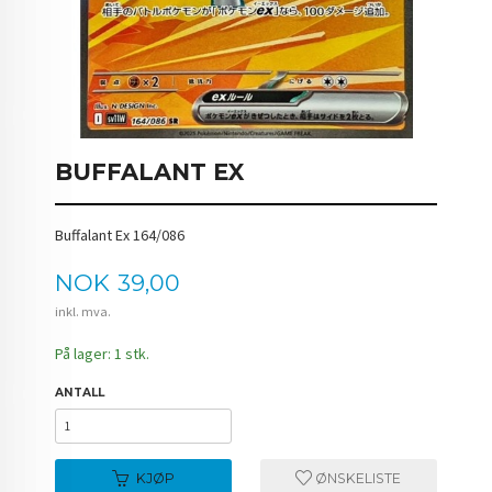
BUFFALANT EX
Buffalant Ex 164/086
Pris
NOK
39,00
inkl. mva.
På lager: 1 stk.
ANTALL
KJØP
ØNSKELISTE