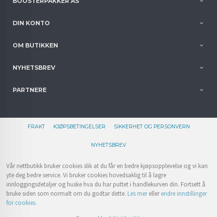
BOOSTERPAKKER AS
DIN KONTO
OM BUTIKKEN
NYHETSBREV
PARTNERE
FRAKT
KJØPSBETINGELSER
SIKKERHET OG PERSONVERN
NYHETSBREV
Vår nettbutikk bruker cookies slik at du får en bedre kjøpsopplevelse og vi kan
yte deg bedre service. Vi bruker cookies hovedsaklig til å lagre
innloggingsdetaljer og huske hva du har puttet i handlekurven din. Fortsett å
bruke siden som normalt om du godtar dette.
Les mer
eller
endre innstillinger
for cookies.