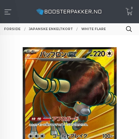
Gå
0
til
innholdet
FORSIDE
JAPANSKE ENKELTKORT
WHITE FLARE