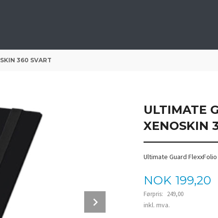
SKIN 360 SVART
ULTIMATE 
XENOSKIN 
Ultimate Guard FlexxFolio 
Tilbud
NOK
199,20
Førpris:
249,00
Next
Rabatt
inkl. mva.