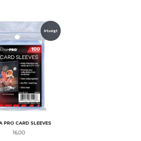
Utsolgt
A PRO CARD SLEEVES
Pris
16,00