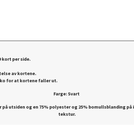
9
kort per side.
telse av kortene.
ko for at kortene faller ut.
Farge: Svart
ær på utsiden og en 75% polyester og 25% bomullsblanding på in
tekstur.