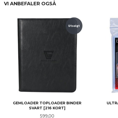
VI ANBEFALER OGSÅ
Utsolgt
GEMLOADER TOPLOADER BINDER
ULTR
SVART [216 KORT]
Pris
599,00