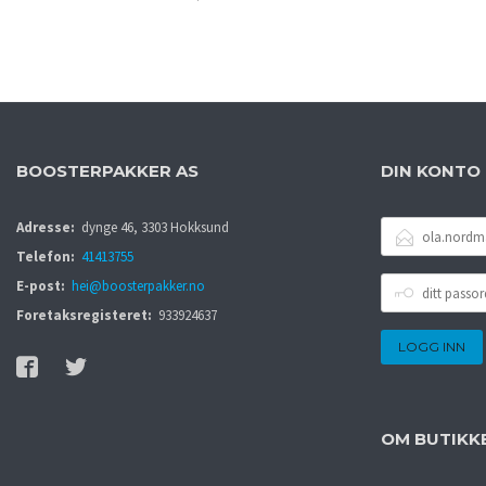
LES MER
BOOSTERPAKKER AS
DIN KONTO
E-
Adresse:
dynge 46, 3303 Hokksund
POSTADRESSE
Telefon:
41413755
DITT
E-post:
hei@boosterpakker.no
PASSORD
Foretaksregisteret:
933924637
OM BUTIKK