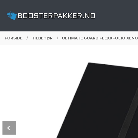
Gå
Lukk
PRODUKTER
til
innholdet
FORSIDE
TILBEHØR
ULTIMATE GUARD FLEXXFOLIO XENO
Prev