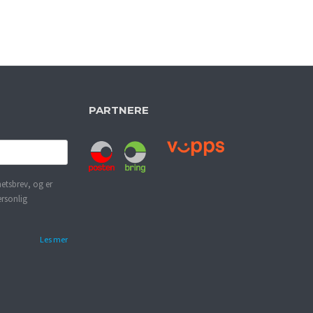
PARTNERE
etsbrev, og er
ersonlig
Les mer