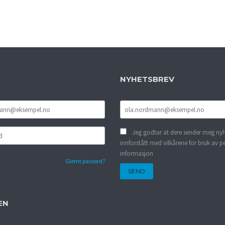
LES MER
NYHETSBREV
Jeg godtar at dere sender meg nyh
innforstått med vilkårene for bruk av p
informasjon
Glemt passord?
EN