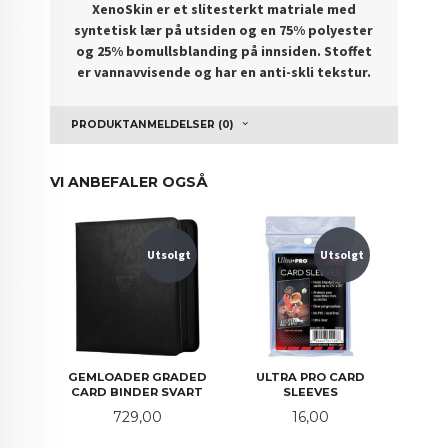
XenoSkin er et slitesterkt matriale med
syntetisk lær på utsiden og en 75% polyester
og 25% bomullsblanding på innsiden. Stoffet
er vannavvisende og har en anti-skli tekstur.
PRODUKTANMELDELSER (0)
VI ANBEFALER OGSÅ
Utsolgt
Utsolgt
GEMLOADER GRADED
ULTRA PRO CARD
CARD BINDER SVART
SLEEVES
Pris
Pris
729,00
16,00