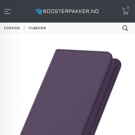
Gå
0
til
innholdet
FORSIDE
TILBEHØR