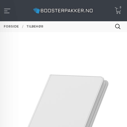
Gå
0
til
innholdet
FORSIDE
TILBEHØR