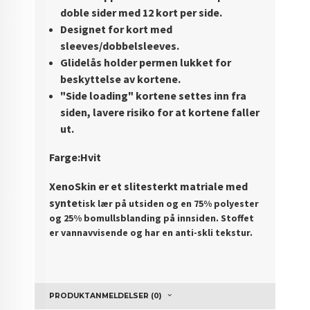
doble sider med 12 kort per side.
Designet for kort med
sleeves/dobbelsleeves.
Glidelås holder permen lukket for
beskyttelse av kortene.
"S
ide loading" kortene settes inn fra
siden, lavere risiko for at kortene faller
ut.
Farge:Hvit
XenoSkin er et slitesterkt matriale med
synte
tisk lær på utsiden og en 75% polyester
og 25% bomullsblanding på innsiden. Stoffet
er vannavvisende og har en anti-skli tekstur.
PRODUKTANMELDELSER (0)