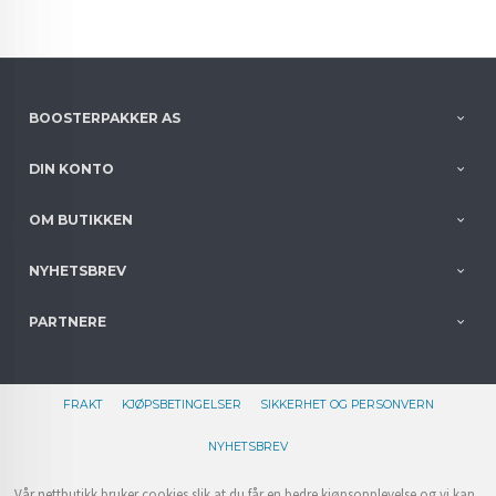
BOOSTERPAKKER AS
DIN KONTO
OM BUTIKKEN
NYHETSBREV
PARTNERE
FRAKT
KJØPSBETINGELSER
SIKKERHET OG PERSONVERN
NYHETSBREV
Vår nettbutikk bruker cookies slik at du får en bedre kjøpsopplevelse og vi kan