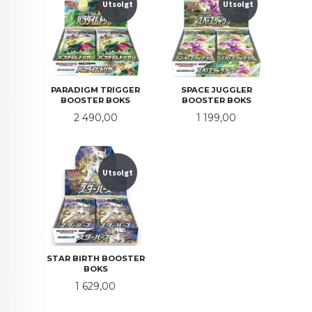
Utsolgt
Utsolgt
PARADIGM TRIGGER
SPACE JUGGLER
BOOSTER BOKS
BOOSTER BOKS
Pris
Pris
2 490,00
1 199,00
Utsolgt
STAR BIRTH BOOSTER
BOKS
Pris
1 629,00